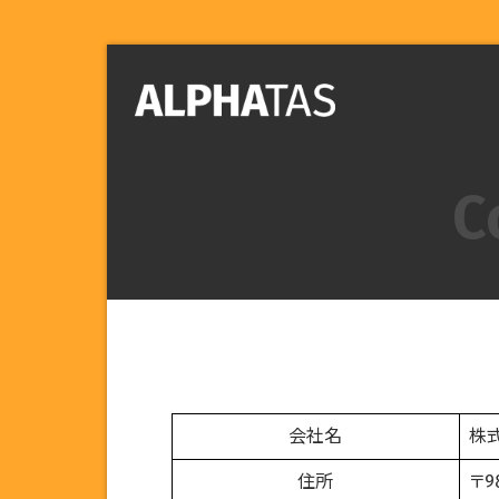
C
会社名
株式
住所
〒9