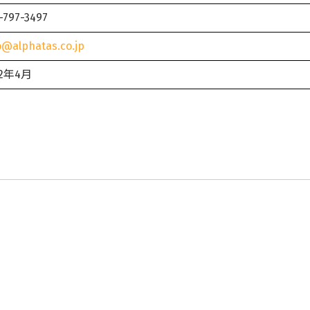
-797-3497
o@alphatas.co.jp
12年4月