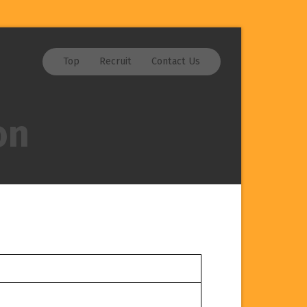
Top
Recruit
Contact Us
on